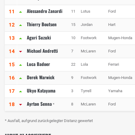
Alessandro Zanardi
11
11
Lotus
Ford
Thierry Boutsen
12
15
Jordan
Hart
Aguri Suzuki
13
10
Footwork
Mugen-Honda
Michael Andretti
14
7
McLaren
Ford
Luca Badoer
15
22
Lola
Ferrari
Derek Warwick
16
9
Footwork
Mugen-Honda
Ukyo Katayama
17
3
Tyrrell
Yamaha
Ayrton Senna
18
8
McLaren
Ford
*
* Ausfall, aufgrund zurückgelegter Distanz gewertet