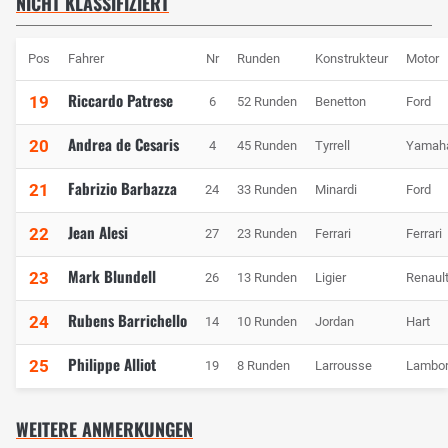
NICHT KLASSIFIZIERT
Pos
Fahrer
Nr
Runden
Konstrukteur
Motor
Riccardo Patrese
19
6
52 Runden
Benetton
Ford
Andrea de Cesaris
20
4
45 Runden
Tyrrell
Yamah
Fabrizio Barbazza
21
24
33 Runden
Minardi
Ford
Jean Alesi
22
27
23 Runden
Ferrari
Ferrari
Mark Blundell
23
26
13 Runden
Ligier
Renaul
Rubens Barrichello
24
14
10 Runden
Jordan
Hart
Philippe Alliot
25
19
8 Runden
Larrousse
Lambor
WEITERE ANMERKUNGEN