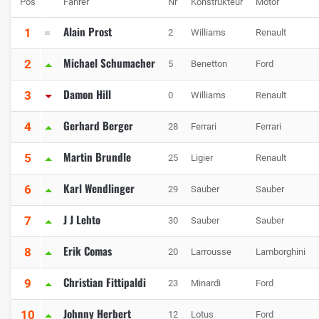
Pos
Fahrer
Nr
Konstrukteur
Motor
Alain Prost
1
2
Williams
Renault
Michael Schumacher
2
5
Benetton
Ford
Damon Hill
3
0
Williams
Renault
Gerhard Berger
4
28
Ferrari
Ferrari
Martin Brundle
5
25
Ligier
Renault
Karl Wendlinger
6
29
Sauber
Sauber
J J Lehto
7
30
Sauber
Sauber
Erik Comas
8
20
Larrousse
Lamborghini
Christian Fittipaldi
9
23
Minardi
Ford
Johnny Herbert
10
12
Lotus
Ford