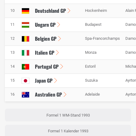
Deutschland GP
10
Hockenheim
Alain 
Ungarn GP
11
Budapest
Damon
Belgien GP
12
Spa-Francorchamps
Damon
Italien GP
13
Monza
Damon
Portugal GP
14
Estoril
Micha
Japan GP
15
Suzuka
Ayrto
Australien GP
16
Adelaide
Ayrto
Formel 1 WM-Stand 1993
Formel 1 Kalender 1993