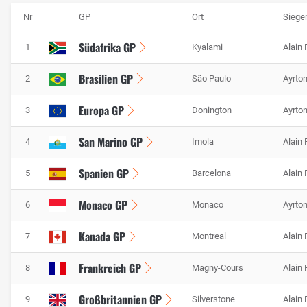
Nr
GP
Ort
Siege
Südafrika GP
1
Kyalami
Alain 
Brasilien GP
2
São Paulo
Ayrto
Europa GP
3
Donington
Ayrto
San Marino GP
4
Imola
Alain 
Spanien GP
5
Barcelona
Alain 
Monaco GP
6
Monaco
Ayrto
Kanada GP
7
Montreal
Alain 
Frankreich GP
8
Magny-Cours
Alain 
Großbritannien GP
9
Silverstone
Alain 