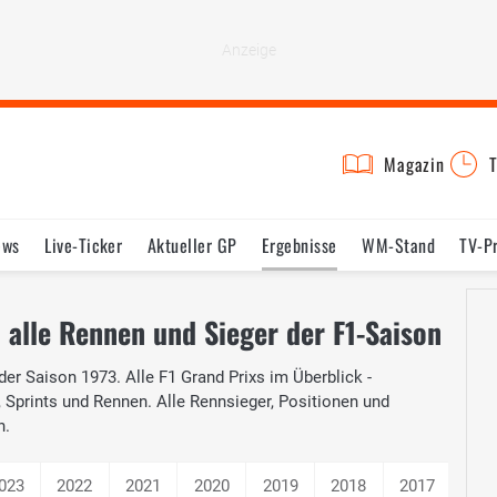
Magazin
T
ews
Live-Ticker
Aktueller GP
Ergebnisse
WM-Stand
TV-P
lder
Termine
Statistik
Testfahrten
Reglement
Lexikon
 alle Rennen und Sieger der F1-Saison
der Saison 1973. Alle F1 Grand Prixs im Überblick -
s, Sprints und Rennen. Alle Rennsieger, Positionen und
n.
023
2022
2021
2020
2019
2018
2017
201