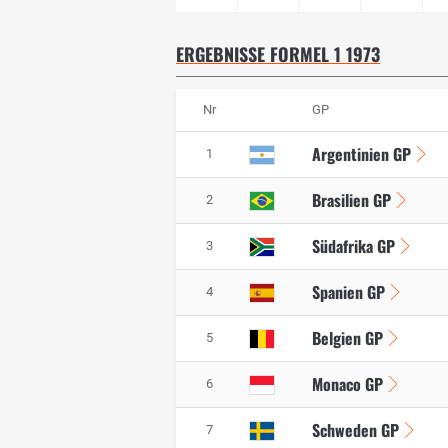
ERGEBNISSE FORMEL 1 1973
Nr
GP
Argentinien GP
1
Brasilien GP
2
Südafrika GP
3
Spanien GP
4
Belgien GP
5
Monaco GP
6
Schweden GP
7