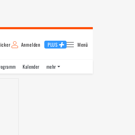
icker
Anmelden
PLUS
Menü
rogramm
Kalender
mehr
F1 Datenbank
Jobs
Über uns
6
2015
2014
2013
2012
2011
2010
2009