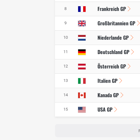
Frankreich GP
8
Großbritannien GP
9
Niederlande GP
10
Deutschland GP
11
Österreich GP
12
Italien GP
13
Kanada GP
14
USA GP
15