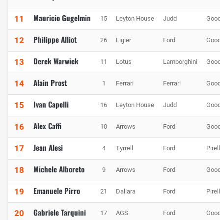
Mauricio Gugelmin
11
15
Leyton House
Judd
Good
Philippe Alliot
12
26
Ligier
Ford
Good
Derek Warwick
13
11
Lotus
Lamborghini
Good
Alain Prost
14
1
Ferrari
Ferrari
Good
Ivan Capelli
15
16
Leyton House
Judd
Good
Alex Caffi
16
10
Arrows
Ford
Good
Jean Alesi
17
4
Tyrrell
Ford
Pirell
Michele Alboreto
18
9
Arrows
Ford
Good
Emanuele Pirro
19
21
Dallara
Ford
Pirell
Gabriele Tarquini
20
17
AGS
Ford
Good