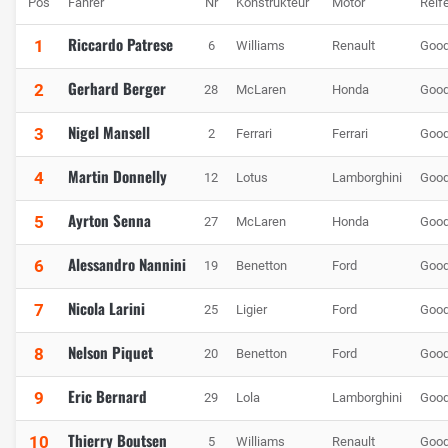
Pos
Fahrer
Nr
Konstrukteur
Motor
Reif
Riccardo Patrese
1
6
Williams
Renault
Good
Gerhard Berger
2
28
McLaren
Honda
Good
Nigel Mansell
3
2
Ferrari
Ferrari
Good
Martin Donnelly
4
12
Lotus
Lamborghini
Good
Ayrton Senna
5
27
McLaren
Honda
Good
Alessandro Nannini
6
19
Benetton
Ford
Good
Nicola Larini
7
25
Ligier
Ford
Good
Nelson Piquet
8
20
Benetton
Ford
Good
Eric Bernard
9
29
Lola
Lamborghini
Good
Thierry Boutsen
10
5
Williams
Renault
Good