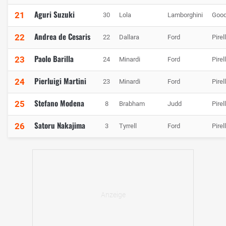
Aguri Suzuki
21
30
Lola
Lamborghini
Good
Andrea de Cesaris
22
22
Dallara
Ford
Pirell
Paolo Barilla
23
24
Minardi
Ford
Pirell
Pierluigi Martini
24
23
Minardi
Ford
Pirell
Stefano Modena
25
8
Brabham
Judd
Pirell
Satoru Nakajima
26
3
Tyrrell
Ford
Pirell