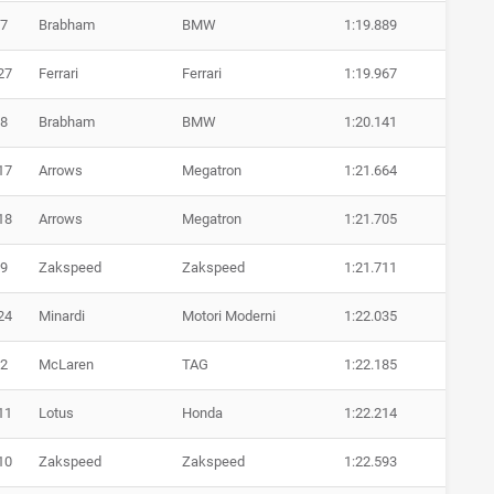
7
Brabham
BMW
1:19.889
27
Ferrari
Ferrari
1:19.967
8
Brabham
BMW
1:20.141
17
Arrows
Megatron
1:21.664
18
Arrows
Megatron
1:21.705
9
Zakspeed
Zakspeed
1:21.711
24
Minardi
Motori Moderni
1:22.035
2
McLaren
TAG
1:22.185
11
Lotus
Honda
1:22.214
10
Zakspeed
Zakspeed
1:22.593