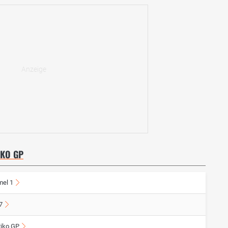
IKO GP
mel 1
7
iko GP