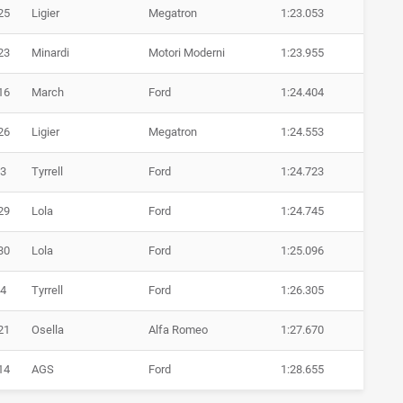
25
Ligier
Megatron
1:23.053
23
Minardi
Motori Moderni
1:23.955
16
March
Ford
1:24.404
26
Ligier
Megatron
1:24.553
3
Tyrrell
Ford
1:24.723
29
Lola
Ford
1:24.745
30
Lola
Ford
1:25.096
4
Tyrrell
Ford
1:26.305
21
Osella
Alfa Romeo
1:27.670
14
AGS
Ford
1:28.655