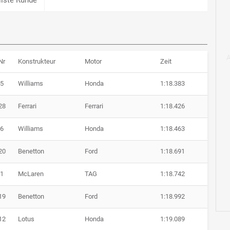
Nr
Konstrukteur
Motor
Zeit
5
Williams
Honda
1:18.383
28
Ferrari
Ferrari
1:18.426
6
Williams
Honda
1:18.463
20
Benetton
Ford
1:18.691
1
McLaren
TAG
1:18.742
19
Benetton
Ford
1:18.992
12
Lotus
Honda
1:19.089