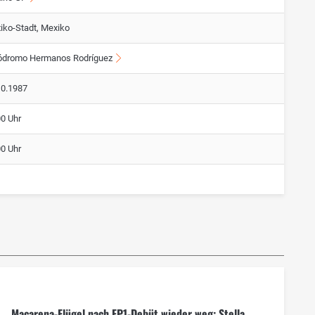
iko-Stadt, Mexiko
ódromo Hermanos Rodríguez
10.1987
00 Uhr
00 Uhr
Macarena-Flügel nach FP1-Debüt wieder weg: Stella