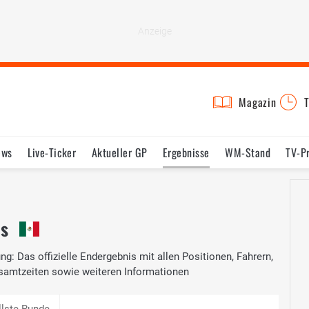
Magazin
T
ews
Live-Ticker
Aktueller GP
Ergebnisse
WM-Stand
TV-P
lder
Termine
Statistik
Testfahrten
Reglement
Lexikon
is
g: Das offizielle Endergebnis mit allen Positionen, Fahrern,
samtzeiten sowie weiteren Informationen
llste Runde