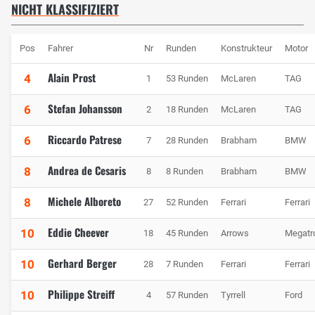
NICHT KLASSIFIZIERT
Pos
Fahrer
Nr
Runden
Konstrukteur
Motor
Alain Prost
4
1
53 Runden
McLaren
TAG
Stefan Johansson
6
2
18 Runden
McLaren
TAG
Riccardo Patrese
6
7
28 Runden
Brabham
BMW
Andrea de Cesaris
8
8
8 Runden
Brabham
BMW
Michele Alboreto
8
27
52 Runden
Ferrari
Ferrari
Eddie Cheever
10
18
45 Runden
Arrows
Megatr
Gerhard Berger
10
28
7 Runden
Ferrari
Ferrari
Philippe Streiff
10
4
57 Runden
Tyrrell
Ford