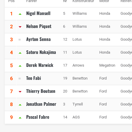
Pos
Fahrer
Nr
Konstrukteur
Motor
Reifen
Nigel Mansell
1
5
Williams
Honda
Goody
Nelson Piquet
2
6
Williams
Honda
Goody
Ayrton Senna
3
12
Lotus
Honda
Goody
Satoru Nakajima
4
11
Lotus
Honda
Goody
Derek Warwick
5
17
Arrows
Megatron
Goody
Teo Fabi
6
19
Benetton
Ford
Goody
Thierry Boutsen
7
20
Benetton
Ford
Goody
Jonathan Palmer
8
3
Tyrrell
Ford
Goody
Pascal Fabre
9
14
AGS
Ford
Goody