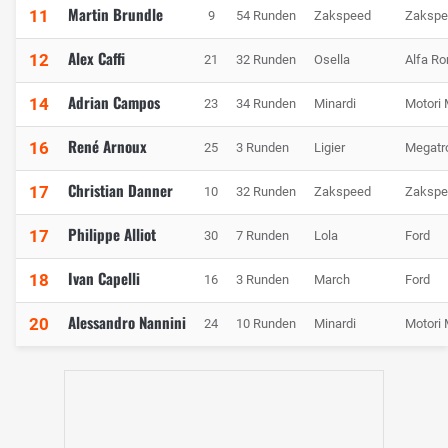
Martin Brundle
11
9
54 Runden
Zakspeed
Zakspe
Alex Caffi
12
21
32 Runden
Osella
Alfa R
Adrian Campos
14
23
34 Runden
Minardi
Motori 
René Arnoux
16
25
3 Runden
Ligier
Megatr
Christian Danner
17
10
32 Runden
Zakspeed
Zakspe
Philippe Alliot
17
30
7 Runden
Lola
Ford
Ivan Capelli
18
16
3 Runden
March
Ford
Alessandro Nannini
20
24
10 Runden
Minardi
Motori 