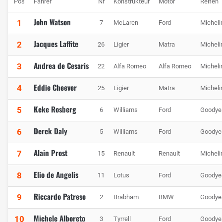
Pos
Fahrer
Nr
Konstrukteur
Motor
Reifen
John Watson
1
7
McLaren
Ford
Micheli
Jacques Laffite
2
26
Ligier
Matra
Micheli
Andrea de Cesaris
3
22
Alfa Romeo
Alfa Romeo
Micheli
Eddie Cheever
4
25
Ligier
Matra
Micheli
Keke Rosberg
5
6
Williams
Ford
Goodye
Derek Daly
6
5
Williams
Ford
Goodye
Alain Prost
7
15
Renault
Renault
Micheli
Elio de Angelis
8
11
Lotus
Ford
Goodye
Riccardo Patrese
9
2
Brabham
BMW
Goodye
Michele Alboreto
10
3
Tyrrell
Ford
Goodye