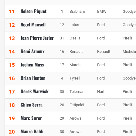
Nelson Piquet
11
1
Brabham
BMW
Goodye
Nigel Mansell
12
12
Lotus
Ford
Goodye
Jean Pierre Jarier
13
31
Osella
Ford
Pirelli
René Arnoux
14
16
Renault
Renault
Micheli
Jochen Mass
15
17
March
Ford
Pirelli
Brian Henton
16
4
Tyrrell
Ford
Goodye
Derek Warwick
17
35
Toleman
Hart
Pirelli
Chico Serra
18
20
Fittipaldi
Ford
Pirelli
Marc Surer
19
29
Arrows
Ford
Pirelli
Mauro Baldi
20
30
Arrows
Ford
Pirelli