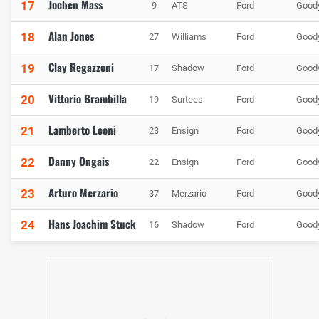
Jochen Mass
17
9
ATS
Ford
Good
Alan Jones
18
27
Williams
Ford
Good
Clay Regazzoni
19
17
Shadow
Ford
Good
Vittorio Brambilla
20
19
Surtees
Ford
Good
Lamberto Leoni
21
23
Ensign
Ford
Good
Danny Ongais
22
22
Ensign
Ford
Good
Arturo Merzario
23
37
Merzario
Ford
Good
Hans Joachim Stuck
24
16
Shadow
Ford
Good