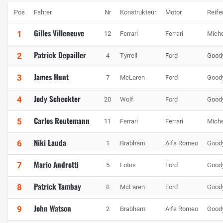
Pos
Fahrer
Nr
Konstrukteur
Motor
Reife
Gilles Villeneuve
1
12
Ferrari
Ferrari
Miche
Patrick Depailler
2
4
Tyrrell
Ford
Good
James Hunt
3
7
McLaren
Ford
Good
Jody Scheckter
4
20
Wolf
Ford
Good
Carlos Reutemann
5
11
Ferrari
Ferrari
Miche
Niki Lauda
6
1
Brabham
Alfa Romeo
Good
Mario Andretti
7
5
Lotus
Ford
Good
Patrick Tambay
8
8
McLaren
Ford
Good
John Watson
9
2
Brabham
Alfa Romeo
Good