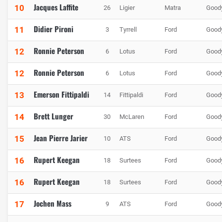
Jacques Laffite
10
26
Ligier
Matra
Good
Didier Pironi
11
3
Tyrrell
Ford
Good
Ronnie Peterson
12
6
Lotus
Ford
Good
Ronnie Peterson
12
6
Lotus
Ford
Good
Emerson Fittipaldi
13
14
Fittipaldi
Ford
Good
Brett Lunger
14
30
McLaren
Ford
Good
Jean Pierre Jarier
15
10
ATS
Ford
Good
Rupert Keegan
16
18
Surtees
Ford
Good
Rupert Keegan
16
18
Surtees
Ford
Good
Jochen Mass
17
9
ATS
Ford
Good