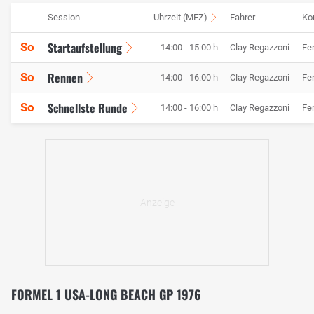
Session
Uhrzeit (MEZ)
Fahrer
Ko
Startaufstellung
So
14:00 - 15:00 h
Clay Regazzoni
Fer
Rennen
So
14:00 - 16:00 h
Clay Regazzoni
Fer
Schnellste Runde
So
14:00 - 16:00 h
Clay Regazzoni
Fer
FORMEL 1 USA-LONG BEACH GP 1976