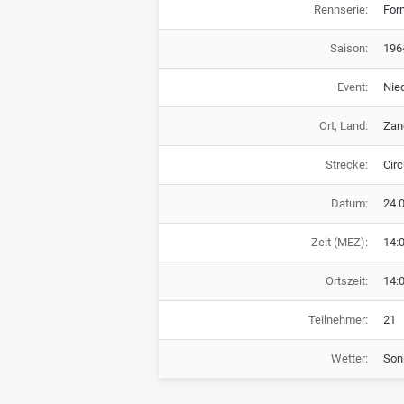
Rennserie:
For
Saison:
196
Event:
Nie
Ort, Land:
Zan
Strecke:
Circ
Datum:
24.
Zeit (MEZ):
14:
Ortszeit:
14:
Teilnehmer:
21
Wetter:
Son