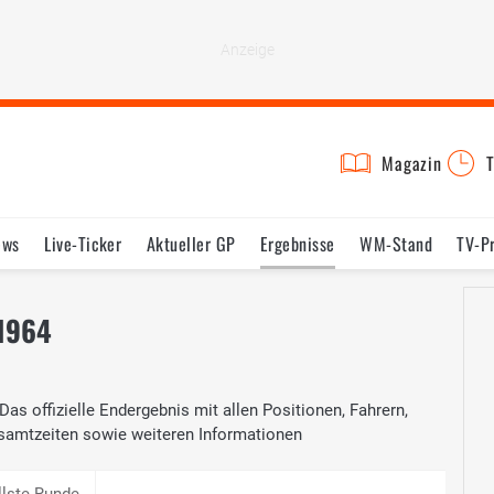
Magazin
T
ews
Live-Ticker
Aktueller GP
Ergebnisse
WM-Stand
TV-P
lder
Termine
Statistik
Testfahrten
Reglement
Lexikon
 1964
as offizielle Endergebnis mit allen Positionen, Fahrern,
samtzeiten sowie weiteren Informationen
llste Runde