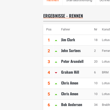
ERGEBNISSE - RENNEN
Pos
Fahrer
Nr
Konst
Jim Clark
1
18
Lotus
John Surtees
2
2
Ferrar
Peter Arundell
3
20
Lotus
Graham Hill
4
6
BRM
Chris Amon
5
10
Lotus
Chris Amon
5
10
Lotus
Bob Anderson
6
34
Brab