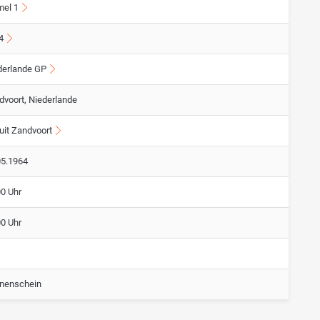
mel 1
4
derlande GP
dvoort, Niederlande
uit Zandvoort
05.1964
00 Uhr
00 Uhr
nenschein