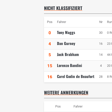
NICHT KLASSIFIZIERT
Pos
Fahrer
Nr
Ru
Tony Maggs
0
30
0 R
Dan Gurney
4
16
23 
Jack Brabham
5
14
44 
Lorenzo Bandini
15
4
20 
Carel Godin de Beaufort
16
28
8 R
WEITERE ANMERKUNGEN
Pos
Fahrer