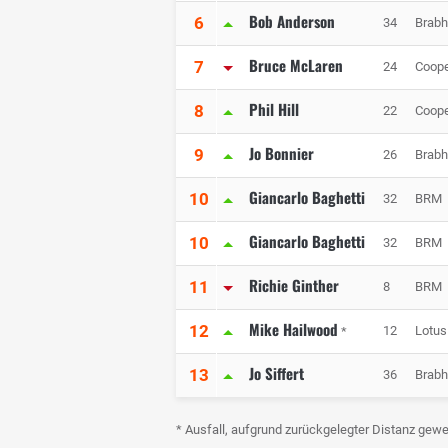
Bob Anderson
6
34
Brab
Bruce McLaren
7
24
Coop
Phil Hill
8
22
Coop
Jo Bonnier
9
26
Brab
Giancarlo Baghetti
10
32
BRM
Giancarlo Baghetti
10
32
BRM
Richie Ginther
11
8
BRM
Mike Hailwood
12
12
Lotus
*
Jo Siffert
13
36
Brab
* Ausfall, aufgrund zurückgelegter Distanz gewe