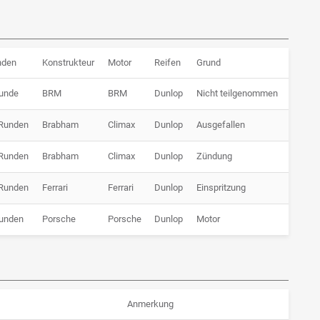
nden
Konstrukteur
Motor
Reifen
Grund
unde
BRM
BRM
Dunlop
Nicht teilgenommen
Runden
Brabham
Climax
Dunlop
Ausgefallen
Runden
Brabham
Climax
Dunlop
Zündung
Runden
Ferrari
Ferrari
Dunlop
Einspritzung
unden
Porsche
Porsche
Dunlop
Motor
Anmerkung