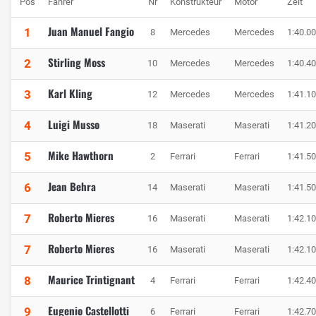
Pos
Fahrer
Nr
Konstrukteur
Motor
Zeit
Juan Manuel Fangio
1
8
Mercedes
Mercedes
1:40.0
Stirling Moss
2
10
Mercedes
Mercedes
1:40.4
Karl Kling
3
12
Mercedes
Mercedes
1:41.1
Luigi Musso
4
18
Maserati
Maserati
1:41.2
Mike Hawthorn
5
2
Ferrari
Ferrari
1:41.5
Jean Behra
6
14
Maserati
Maserati
1:41.5
Roberto Mieres
7
16
Maserati
Maserati
1:42.1
Roberto Mieres
7
16
Maserati
Maserati
1:42.1
Maurice Trintignant
8
4
Ferrari
Ferrari
1:42.4
Eugenio Castellotti
9
6
Ferrari
Ferrari
1:42.7