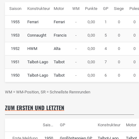
Saison
Konstrukteur
Motor
WM
Punkte
GP
Siege
Pole
1955
Ferrari
Ferrari
-
0,00
1
0
0
1953
Connaught
Francis
-
0,00
5
0
0
1952
HWM
Alta
-
0,00
4
0
0
1951
Talbot-Lago
Talbot
-
0,00
7
0
0
1950
Talbot-Lago
Talbot
-
0,00
6
0
0
WM = WM-Position, SR = Schnellste Rennrunden
ZUM ERSTEN UND LETZTEN
Saison
GP
Konstrukteur
Motor
Erste Meldung
1950
Großbritannien GP
Talbot-Lago
Talbot