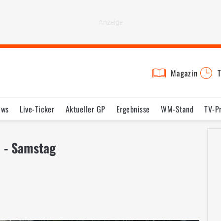
Magazin
T
ews
Live-Ticker
Aktueller GP
Ergebnisse
WM-Stand
TV-P
lder
Termine
Statistik
Testfahrten
Reglement
Lexikon
 - Samstag