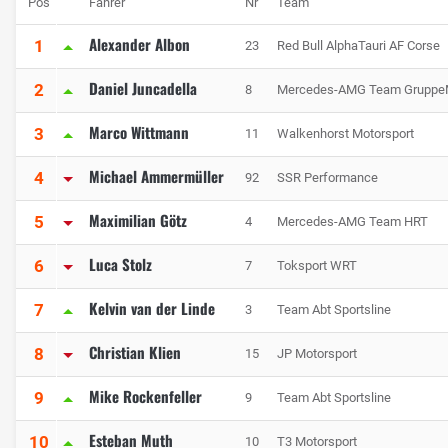
Pos
Fahrer
Nr
Team
Alexander Albon
1
23
Red Bull AlphaTauri AF Corse
Daniel Juncadella
2
8
Mercedes-AMG Team Gruppe
Marco Wittmann
3
11
Walkenhorst Motorsport
Michael Ammermüller
4
92
SSR Performance
Maximilian Götz
5
4
Mercedes-AMG Team HRT
Luca Stolz
6
7
Toksport WRT
Kelvin van der Linde
7
3
Team Abt Sportsline
Christian Klien
8
15
JP Motorsport
Mike Rockenfeller
9
9
Team Abt Sportsline
Esteban Muth
10
10
T3 Motorsport