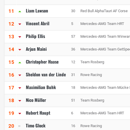
Liam Lawson
11
30
Red Bull AlphaTauri AF Corse
Vincent Abril
12
5
Mercedes-AMG Team HRT
Philip Ellis
13
57
Mercedes-AMG Team Winwar
Arjun Maini
14
36
Mercedes-AMG Team GetSpe
Christopher Haase
15
12
Team Rosberg
Sheldon van der Linde
16
31
Rowe Racing
Maximilian Buhk
17
18
Mercedes-AMG Team Mücke M
Nico Müller
18
51
Team Rosberg
Hubert Haupt
19
6
Mercedes-AMG Team HRT
Timo Glock
20
16
Rowe Racing