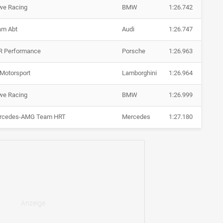
we Racing
BMW
1:26.742
am Abt
Audi
1:26.747
R Performance
Porsche
1:26.963
Motorsport
Lamborghini
1:26.964
we Racing
BMW
1:26.999
rcedes-AMG Team HRT
Mercedes
1:27.180