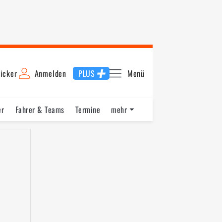
icker
Anmelden
PLUS
Menü
er
Fahrer & Teams
Termine
mehr
ying
Startaufstellung
Rennen 2
Schnellste Runde