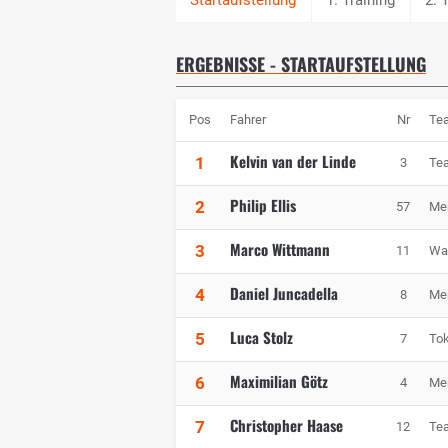
ERGEBNISSE - STARTAUFSTELLUNG
Pos
Fahrer
Nr
Te
Kelvin van der Linde
1
3
Tea
Philip Ellis
2
57
Me
Marco Wittmann
3
11
Wal
Daniel Juncadella
4
8
Me
Luca Stolz
5
7
To
Maximilian Götz
6
4
Me
Christopher Haase
7
12
Te