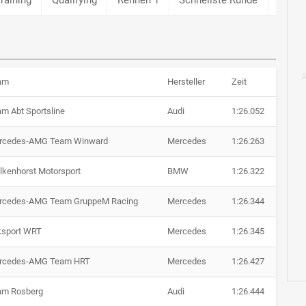
am
Hersteller
Zeit
m Abt Sportsline
Audi
1:26.052
rcedes-AMG Team Winward
Mercedes
1:26.263
kenhorst Motorsport
BMW
1:26.322
rcedes-AMG Team GruppeM Racing
Mercedes
1:26.344
ksport WRT
Mercedes
1:26.345
rcedes-AMG Team HRT
Mercedes
1:26.427
am Rosberg
Audi
1:26.444