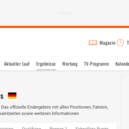
Magazin
T
Aktueller Lauf
Ergebnisse
Wertung
TV-Programm
Kalend
is
Das offizielle Endergebnis mit allen Positionen, Fahrern,
samtzeiten sowie weiteren Informationen
Training
Qualifying
Rennen 1
Schnellste Runde
Qualif