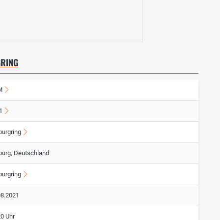
GRING
M
1
burgring
burg, Deutschland
burgring
08.2021
20 Uhr