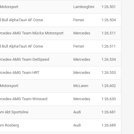
Motorsport
Lamborghini
1:26.501
 Bull AlphaTauri AF Corse
Ferrari
1:26.504
rcedes-AMG Team Mücke Motorsport
Mercedes
1:26.511
 Bull AlphaTauri AF Corse
Ferrari
1:26.511
rcedes-AMG Team GetSpeed
Mercedes
1:26.534
rcedes-AMG Team HRT
Mercedes
1:26.553
Motorsport
McLaren
1:26.602
rcedes-AMG Team Winward
Mercedes
1:26.630
m Abt Sportsline
Audi
1:26.681
am Rosberg
Audi
1:26.689