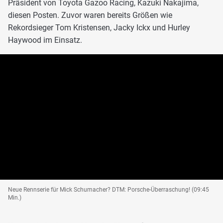
Präsident von Toyota Gazoo Racing, Kazuki Nakajima,
diesen Posten. Zuvor waren bereits Größen wie
Rekordsieger Tom Kristensen, Jacky Ickx und Hurley
Haywood im Einsatz.
Neue Rennserie für Mick Schumacher? DTM: Porsche-Überraschung! (09:45
Min.)