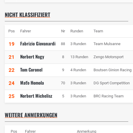
NICHT KLASSIFIZIERT
Pos
Fahrer
Nr
Runden
Team
Fabrizio Giovanardi
19
88
3 Runden
Team Mulsanne
Norbert Nagy
21
8
13 Runden
Zengo Motorsport
Tom Coronel
22
9
4 Runden
Boutsen Ginion Racing
Mat'o Homola
24
70
3 Runden
DG Sport Competition
Norbert Michelisz
25
5
3 Runden
BRC Racing Team
WEITERE ANMERKUNGEN
Pos
Fahrer
Anmerkung