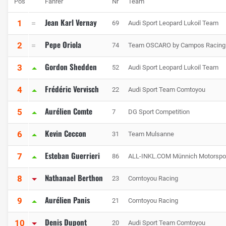
Pos
Fahrer
Nr
Team
Jean Karl Vernay
1
69
Audi Sport Leopard Lukoil Team
Pepe Oriola
2
74
Team OSCARO by Campos Racing
Gordon Shedden
3
52
Audi Sport Leopard Lukoil Team
Frédéric Vervisch
4
22
Audi Sport Team Comtoyou
Aurélien Comte
5
7
DG Sport Competition
Kevin Ceccon
6
31
Team Mulsanne
Esteban Guerrieri
7
86
ALL-INKL.COM Münnich Motorspo
Nathanael Berthon
8
23
Comtoyou Racing
Aurélien Panis
9
21
Comtoyou Racing
Denis Dupont
10
20
Audi Sport Team Comtoyou