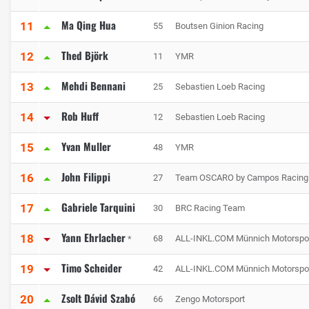
Ma Qing Hua
11
55
Boutsen Ginion Racing
Thed Björk
12
11
YMR
Mehdi Bennani
13
25
Sebastien Loeb Racing
Rob Huff
14
12
Sebastien Loeb Racing
Yvan Muller
15
48
YMR
John Filippi
16
27
Team OSCARO by Campos Racing
Gabriele Tarquini
17
30
BRC Racing Team
Yann Ehrlacher
18
68
ALL-INKL.COM Münnich Motorspo
*
Timo Scheider
19
42
ALL-INKL.COM Münnich Motorspo
Zsolt Dávid Szabó
20
66
Zengo Motorsport