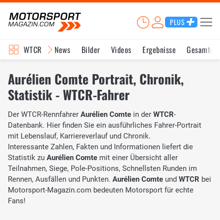
PLUS
WTCR
News
Bilder
Videos
Ergebnisse
Gesamtwe
Aurélien Comte Portrait, Chronik,
Statistik - WTCR-Fahrer
Der WTCR-Rennfahrer
Aurélien Comte
in der
WTCR
-
Datenbank. Hier finden Sie ein ausführliches Fahrer-Portrait
mit Lebenslauf, Karriereverlauf und Chronik.
Interessante Zahlen, Fakten und Informationen liefert die
Statistik zu
Aurélien Comte
mit einer Übersicht aller
Teilnahmen, Siege, Pole-Positions, Schnellsten Runden im
Rennen, Ausfällen und Punkten.
Aurélien Comte
und
WTCR
bei
Motorsport-Magazin.com bedeuten Motorsport für echte
Fans!