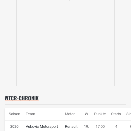
WTCR-CHRONIK
Saison
Team
Motor
W
Punkte
Starts
Si
2020
Vukovic Motorsport
Renault
19.
17,00
4