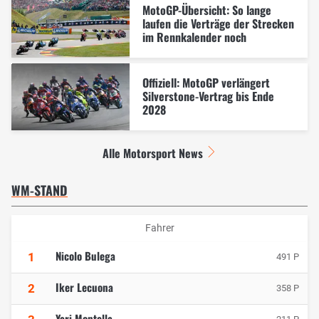
MotoGP-Übersicht: So lange
laufen die Verträge der Strecken
im Rennkalender noch
Offiziell: MotoGP verlängert
Silverstone-Vertrag bis Ende
2028
Alle Motorsport News
WM-STAND
Fahrer
Nicolo Bulega
1
491 P
Iker Lecuona
2
358 P
Yari Montella