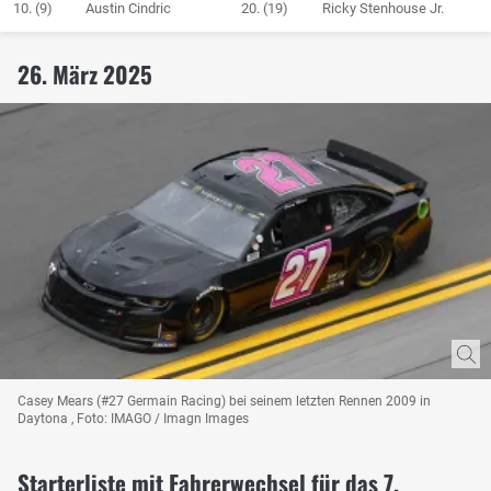
10.
(9)
Austin Cindric
20.
(19)
Ricky Stenhouse Jr.
26. März 2025
Casey Mears (#27 Germain Racing) bei seinem letzten Rennen 2009 in
Daytona , Foto: IMAGO / Imagn Images
Starterliste mit Fahrerwechsel für das 7.