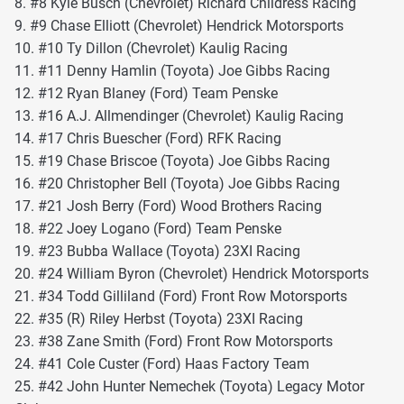
8. #8 Kyle Busch (Chevrolet) Richard Childress Racing
9. #9 Chase Elliott (Chevrolet) Hendrick Motorsports
10. #10 Ty Dillon (Chevrolet) Kaulig Racing
11. #11 Denny Hamlin (Toyota) Joe Gibbs Racing
12. #12 Ryan Blaney (Ford) Team Penske
13. #16 A.J. Allmendinger (Chevrolet) Kaulig Racing
14. #17 Chris Buescher (Ford) RFK Racing
15. #19 Chase Briscoe (Toyota) Joe Gibbs Racing
16. #20 Christopher Bell (Toyota) Joe Gibbs Racing
17. #21 Josh Berry (Ford) Wood Brothers Racing
18. #22 Joey Logano (Ford) Team Penske
19. #23 Bubba Wallace (Toyota) 23XI Racing
20. #24 William Byron (Chevrolet) Hendrick Motorsports
21. #34 Todd Gilliland (Ford) Front Row Motorsports
22. #35 (R) Riley Herbst (Toyota) 23XI Racing
23. #38 Zane Smith (Ford) Front Row Motorsports
24. #41 Cole Custer (Ford) Haas Factory Team
25. #42 John Hunter Nemechek (Toyota) Legacy Motor