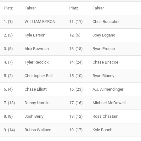
Platz
Fahrer
Platz
Fahrer
1.
(1)
WILLIAM BYRON
11.
(11)
Chris Buescher
2.
(3)
Kyle Larson
12.
(6)
Joey Logano
3.
(5)
Alex Bowman
13.
(18)
Ryan Preece
4.
(7)
Tyler Reddick
14.
(24)
Chase Briscoe
5.
(2)
Christopher Bell
15.
(10)
Ryan Blaney
6.
(4)
Chase Elliott
16.
(23)
A.J. Allmendinger
7.
(13)
Denny Hamlin
17.
(16)
Michael McDowell
8.
(8)
Josh Berry
18.
(12)
Ross Chastain
9.
(14)
Bubba Wallace
19.
(17)
Kyle Busch