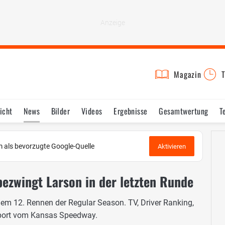
Magazin
T
icht
News
Bilder
Videos
Ergebnisse
Gesamtwertung
T
 als bevorzugte Google-Quelle
Aktivieren
zwingt Larson in der letzten Runde
dem 12. Rennen der Regular Season. TV, Driver Ranking,
eport vom Kansas Speedway.