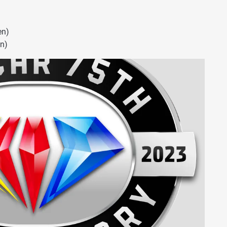
en)
en)