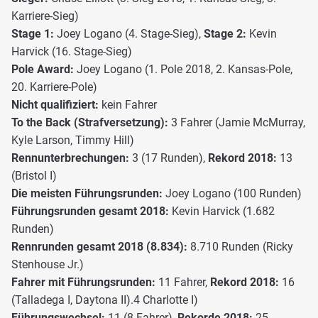
Karriere-Sieg)
Stage 1:
Joey Logano (4. Stage-Sieg),
Stage 2:
Kevin
Harvick (16. Stage-Sieg)
Pole Award:
Joey Logano (1. Pole 2018, 2. Kansas-Pole,
20. Karriere-Pole)
Nicht qualifiziert:
kein Fahrer
To the Back (Strafversetzung):
3 Fahrer (Jamie McMurray,
Kyle Larson, Timmy Hill)
Rennunterbrechungen:
3 (17 Runden),
Rekord 2018:
13
(Bristol I)
Die meisten Führungsrunden:
Joey Logano (100 Runden)
Führungsrunden gesamt 2018:
Kevin Harvick (1.682
Runden)
Rennrunden gesamt 2018 (8.834):
8.710 Runden (Ricky
Stenhouse Jr.)
Fahrer mit Führungsrunden:
11 Fahrer,
Rekord 2018:
16
(Talladega I, Daytona II).4 Charlotte I)
Führungswechsel:
11 (8 Fahrer),
Rekorde 2018:
25