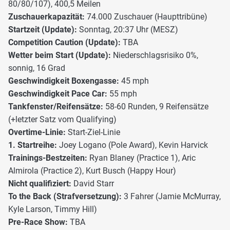
80/80/107), 400,5 Meilen
Zuschauerkapazität:
74.000 Zuschauer (Haupttribüne)
Startzeit (Update):
Sonntag, 20:37 Uhr (MESZ)
Competition Caution (Update):
TBA
Wetter beim Start (Update):
Niederschlagsrisiko 0%,
sonnig, 16 Grad
Geschwindigkeit Boxengasse:
45 mph
Geschwindigkeit Pace Car:
55 mph
Tankfenster/Reifensätze:
58-60 Runden, 9 Reifensätze
(+letzter Satz vom Qualifying)
Overtime-Linie:
Start-Ziel-Linie
1. Startreihe:
Joey Logano (Pole Award), Kevin Harvick
Trainings-Bestzeiten:
Ryan Blaney (Practice 1), Aric
Almirola (Practice 2), Kurt Busch (Happy Hour)
Nicht qualifiziert:
David Starr
To the Back (Strafversetzung):
3 Fahrer (Jamie McMurray,
Kyle Larson, Timmy Hill)
Pre-Race Show:
TBA