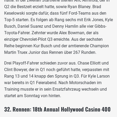
hatte. In der zweiten Startreihe stehen Aric Almirola, der in
Q2 die Bestzeit erzielt hatte, sowie Ryan Blaney. Brad
Keselowski sorgte dafür, dass fünf Ford-Teams aus den
Top-5 starten. Es folgen ab Rang sechs mit Erik Jones, Kyle
Busch, Daniel Suarez und Denny Hamlin alle vier Gibbs-
Toyota-Fahrer. Zehnter wurde Alex Bowman, der als
einziger Chevrolet-Pilot Q3 erreichte. Aus der sechsten
Reihe beginnen Kur Busch und der amtierende Champion
Martin Truex Junior das Rennen über 267 Runden.
Drei Playoff-Fahrer schieden zuvor aus. Chase Elliott und
Clint Bowyer, der in Q1 noch geführt hatte, verpassten mit
Rang 13 und 14 knapp den Sprung in Q3. Für Kyle Larson
war bereits in Q1 Feierabend. Nach Motorschaden im
Training musste er in sein Ersatzfahrzeug wechseln und
startet am Sonntag von hinten.
32. Rennen: 18th Annual Hollywood Casino 400