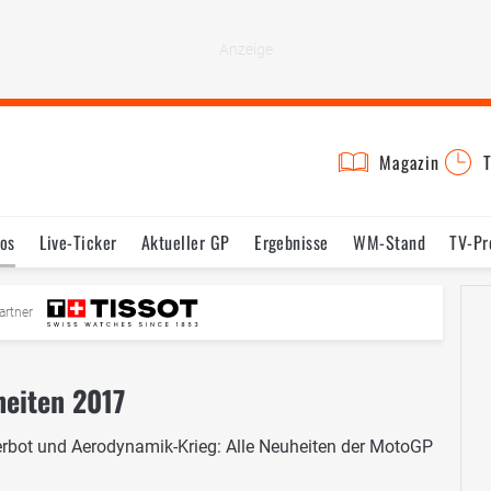
Magazin
T
os
Live-Ticker
Aktueller GP
Ergebnisse
WM-Stand
TV-P
mine
Testfahrten
Reglement
Bilder
artner
heiten 2017
rbot und Aerodynamik-Krieg: Alle Neuheiten der MotoGP