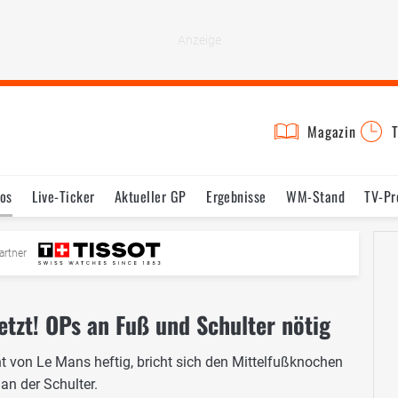
Magazin
T
os
Live-Ticker
Aktueller GP
Ergebnisse
WM-Stand
TV-P
mine
Testfahrten
Reglement
Bilder
artner
etzt! OPs an Fuß und Schulter nötig
 von Le Mans heftig, bricht sich den Mittelfußknochen
an der Schulter.