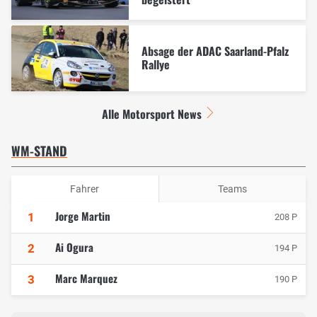
Absage der ADAC Saarland-Pfalz
Rallye
Alle Motorsport News
WM-STAND
Fahrer
Teams
Jorge Martin
1
208 P
Ai Ogura
2
194 P
Marc Marquez
3
190 P