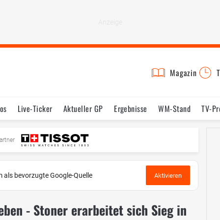
Magazin
T
os
Live-Ticker
Aktueller GP
Ergebnisse
WM-Stand
TV-P
mine
Testfahrten
Reglement
Bilder
artner
 als bevorzugte Google-Quelle
Aktivieren
eben - Stoner erarbeitet sich Sieg in