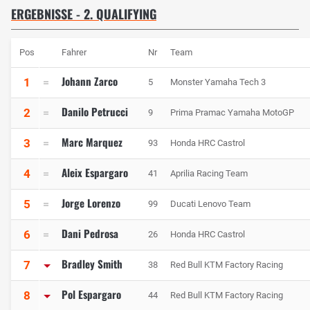
ERGEBNISSE - 2. QUALIFYING
Pos
Fahrer
Nr
Team
Johann Zarco
1
5
Monster Yamaha Tech 3
Danilo Petrucci
2
9
Prima Pramac Yamaha MotoGP
Marc Marquez
3
93
Honda HRC Castrol
Aleix Espargaro
4
41
Aprilia Racing Team
Jorge Lorenzo
5
99
Ducati Lenovo Team
Dani Pedrosa
6
26
Honda HRC Castrol
Bradley Smith
7
38
Red Bull KTM Factory Racing
Pol Espargaro
8
44
Red Bull KTM Factory Racing