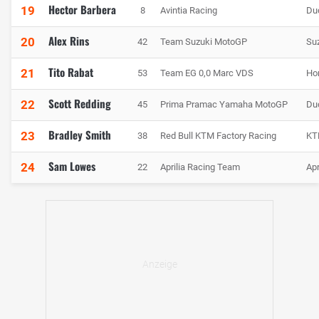
Hector Barbera
19
8
Avintia Racing
Du
Alex Rins
20
42
Team Suzuki MotoGP
Su
Tito Rabat
21
53
Team EG 0,0 Marc VDS
Ho
Scott Redding
22
45
Prima Pramac Yamaha MotoGP
Du
Bradley Smith
23
38
Red Bull KTM Factory Racing
KT
Sam Lowes
24
22
Aprilia Racing Team
Apr