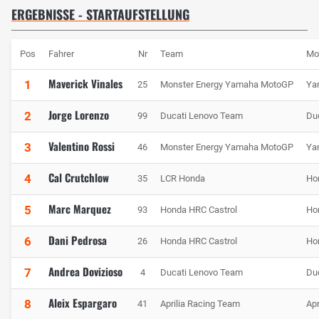
ERGEBNISSE - STARTAUFSTELLUNG
Pos
Fahrer
Nr
Team
Mo
Maverick Vinales
1
25
Monster Energy Yamaha MotoGP
Ya
Jorge Lorenzo
2
99
Ducati Lenovo Team
Du
Valentino Rossi
3
46
Monster Energy Yamaha MotoGP
Ya
Cal Crutchlow
4
35
LCR Honda
Ho
Marc Marquez
5
93
Honda HRC Castrol
Ho
Dani Pedrosa
6
26
Honda HRC Castrol
Ho
Andrea Dovizioso
7
4
Ducati Lenovo Team
Du
Aleix Espargaro
8
41
Aprilia Racing Team
Apr