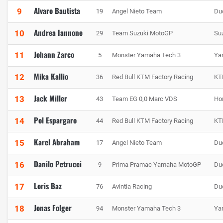
Alvaro Bautista
9
19
Angel Nieto Team
Du
Andrea Iannone
10
29
Team Suzuki MotoGP
Su
Johann Zarco
11
5
Monster Yamaha Tech 3
Ya
Mika Kallio
12
36
Red Bull KTM Factory Racing
KT
Jack Miller
13
43
Team EG 0,0 Marc VDS
Ho
Pol Espargaro
14
44
Red Bull KTM Factory Racing
KT
Karel Abraham
15
17
Angel Nieto Team
Du
Danilo Petrucci
16
9
Prima Pramac Yamaha MotoGP
Du
Loris Baz
17
76
Avintia Racing
Du
Jonas Folger
18
94
Monster Yamaha Tech 3
Ya