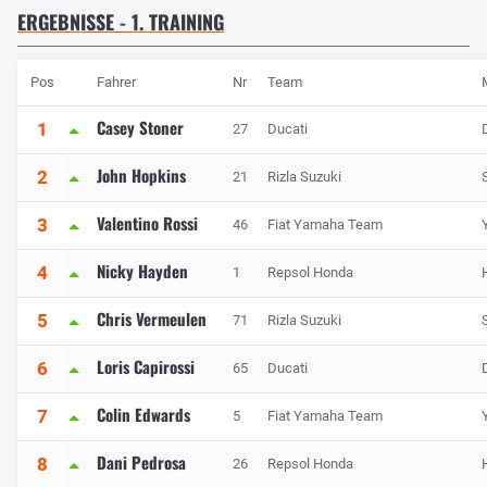
ERGEBNISSE - 1. TRAINING
Pos
Fahrer
Nr
Team
Casey Stoner
1
27
Ducati
John Hopkins
2
21
Rizla Suzuki
Valentino Rossi
3
46
Fiat Yamaha Team
Nicky Hayden
4
1
Repsol Honda
Chris Vermeulen
5
71
Rizla Suzuki
Loris Capirossi
6
65
Ducati
Colin Edwards
7
5
Fiat Yamaha Team
Dani Pedrosa
8
26
Repsol Honda