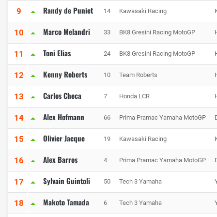
Randy de Puniet
9
14
Kawasaki Racing
Marco Melandri
10
33
BK8 Gresini Racing MotoGP
Toni Elias
11
24
BK8 Gresini Racing MotoGP
Kenny Roberts
12
10
Team Roberts
Carlos Checa
13
7
Honda LCR
Alex Hofmann
14
66
Prima Pramac Yamaha MotoGP
Olivier Jacque
15
19
Kawasaki Racing
Alex Barros
16
4
Prima Pramac Yamaha MotoGP
Sylvain Guintoli
17
50
Tech 3 Yamaha
Makoto Tamada
18
6
Tech 3 Yamaha