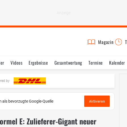
Magazin
T
der
Videos
Ergebnisse
Gesamtwertung
Termine
Kalender
ered by
 als bevorzugte Google-Quelle
Aktivieren
Formel E: Zulieferer-Gigant neuer