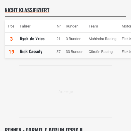
NICHT KLASSIFIZIERT
Pos
Fahrer
Nr
Runden
Team
Moto
Nyck de Vries
3
21
3 Runden
Mahindra Racing
Elekt
Nick Cassidy
19
37
33 Runden
Citroën Racing
Elekt
RENNEN - FORMEL E BERLIN EPRIX II