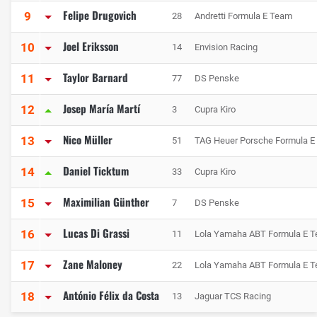
Felipe Drugovich
9
28
Andretti Formula E Team
Joel Eriksson
10
14
Envision Racing
Taylor Barnard
11
77
DS Penske
Josep María Martí
12
3
Cupra Kiro
Nico Müller
13
51
TAG Heuer Porsche Formula E
Daniel Ticktum
14
33
Cupra Kiro
Maximilian Günther
15
7
DS Penske
Lucas Di Grassi
16
11
Lola Yamaha ABT Formula E 
Zane Maloney
17
22
Lola Yamaha ABT Formula E 
António Félix da Costa
18
13
Jaguar TCS Racing