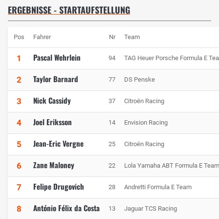
ERGEBNISSE - STARTAUFSTELLUNG
Pos
Fahrer
Nr
Team
Pascal Wehrlein
1
94
TAG Heuer Porsche Formula E Te
Taylor Barnard
2
77
DS Penske
Nick Cassidy
3
37
Citroën Racing
Joel Eriksson
4
14
Envision Racing
Jean-Eric Vergne
5
25
Citroën Racing
Zane Maloney
6
22
Lola Yamaha ABT Formula E Tea
Felipe Drugovich
7
28
Andretti Formula E Team
António Félix da Costa
8
13
Jaguar TCS Racing