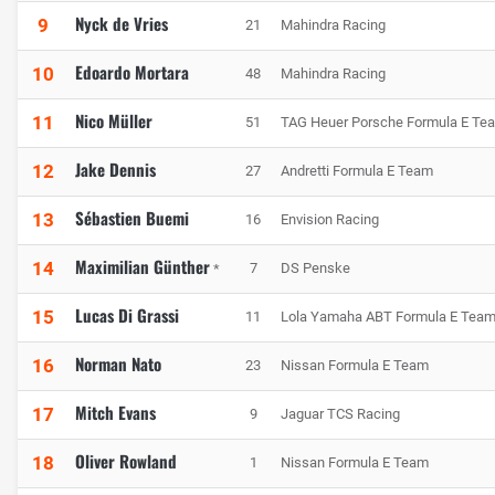
Nyck de Vries
9
21
Mahindra Racing
Edoardo Mortara
10
48
Mahindra Racing
Nico Müller
11
51
TAG Heuer Porsche Formula E Te
Jake Dennis
12
27
Andretti Formula E Team
Sébastien Buemi
13
16
Envision Racing
Maximilian Günther
14
7
DS Penske
*
Lucas Di Grassi
15
11
Lola Yamaha ABT Formula E Tea
Norman Nato
16
23
Nissan Formula E Team
Mitch Evans
17
9
Jaguar TCS Racing
Oliver Rowland
18
1
Nissan Formula E Team