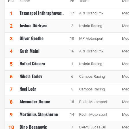
Pos
Fahrer
Nr
Team
Mot
1
17
ART Grand Prix
Mec
Tasanapol Inthraphuvasak
Joshua Dürksen
2
2
Invicta Racing
Mec
Oliver Goethe
3
10
MP Motorsport
Mec
Kush Maini
4
16
ART Grand Prix
Mec
Rafael Câmara
5
1
Invicta Racing
Mec
Nikola Tsolov
6
6
Campos Racing
Mec
Noel León
7
5
Campos Racing
Mec
Alexander Dunne
8
15
Rodin Motorsport
Mec
Martinius Stenshorne
9
14
Rodin Motorsport
Mec
Dino Beganovic
10
7
DAMS Lucas Oil
Mec