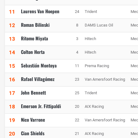
Laurens Van Hoepen
11
24
Trident
Mec
Roman Bilinski
12
8
DAMS Lucas Oil
Mec
Ritomo Miyata
13
3
Hitech
Mec
Colton Herta
14
4
Hitech
Mec
Sebastián Montoya
15
11
Prema Racing
Mec
Rafael Villagómez
16
23
Van Amersfoort Racing
Mec
John Bennett
17
25
Trident
Mec
Emerson Jr. Fittipaldi
18
20
AIX Racing
Mec
Nico Varrone
19
22
Van Amersfoort Racing
Mec
Cian Shields
20
21
AIX Racing
Mec