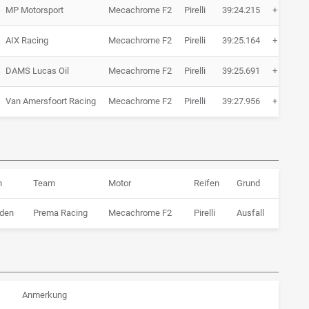
MP Motorsport
Mecachrome F2
Pirelli
39:24.215
+ 14.489
AIX Racing
Mecachrome F2
Pirelli
39:25.164
+ 15.438
DAMS Lucas Oil
Mecachrome F2
Pirelli
39:25.691
+ 15.965
Van Amersfoort Racing
Mecachrome F2
Pirelli
39:27.956
+ 18.230
n
Team
Motor
Reifen
Grund
den
Prema Racing
Mecachrome F2
Pirelli
Ausfall
Anmerkung