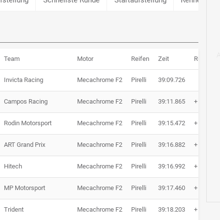
Team
Motor
Reifen
Zeit
Rücksta
Invicta Racing
Mecachrome F2
Pirelli
39:09.726
Campos Racing
Mecachrome F2
Pirelli
39:11.865
+ 2.139
Rodin Motorsport
Mecachrome F2
Pirelli
39:15.472
+ 5.746
ART Grand Prix
Mecachrome F2
Pirelli
39:16.882
+ 7.156
Hitech
Mecachrome F2
Pirelli
39:16.992
+ 7.266
MP Motorsport
Mecachrome F2
Pirelli
39:17.460
+ 7.734
Trident
Mecachrome F2
Pirelli
39:18.203
+ 8.477