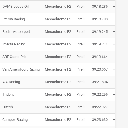
DAMS Lucas Oil
Mecachrome F2
Pirelli
39:18.285
+ 8.559
Prema Racing
Mecachrome F2
Pirelli
39:18.708
+ 8.982
Rodin Motorsport
Mecachrome F2
Pirelli
39:19.245
+ 9.519
Invicta Racing
Mecachrome F2
Pirelli
39:19.274
+ 9.548
ART Grand Prix
Mecachrome F2
Pirelli
39:19.664
+ 9.938
Van Amersfoort Racing
Mecachrome F2
Pirelli
39:20.057
+ 10.331
AIX Racing
Mecachrome F2
Pirelli
39:21.804
+ 12.078
Trident
Mecachrome F2
Pirelli
39:22.295
+ 12.569
Hitech
Mecachrome F2
Pirelli
39:22.927
+ 13.201
Campos Racing
Mecachrome F2
Pirelli
39:23.630
+ 13.904