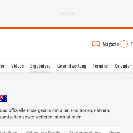
Magazin
T
der
Videos
Ergebnisse
Gesamtwertung
Termine
Kalender
Das offizielle Endergebnis mit allen Positionen, Fahrern,
samtzeiten sowie weiteren Informationen
fstellung
Schnellste Runde
Startaufstellung
Rennen