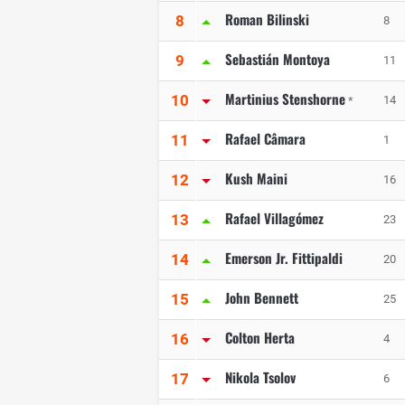
Roman Bilinski
8
8
Sebastián Montoya
9
11
Martinius Stenshorne
10
14
*
Rafael Câmara
11
1
Kush Maini
12
16
Rafael Villagómez
13
23
Emerson Jr. Fittipaldi
14
20
John Bennett
15
25
Colton Herta
16
4
Nikola Tsolov
17
6