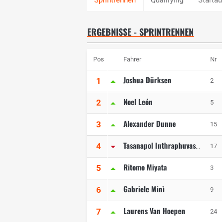
ERGEBNISSE - SPRINTRENNEN
Pos
Fahrer
Nr
Joshua Dürksen
1
2
Noel León
2
5
Alexander Dunne
3
15
4
17
Tasanapol Inthraphuvasak
Ritomo Miyata
5
3
Gabriele Minì
6
9
Laurens Van Hoepen
7
24