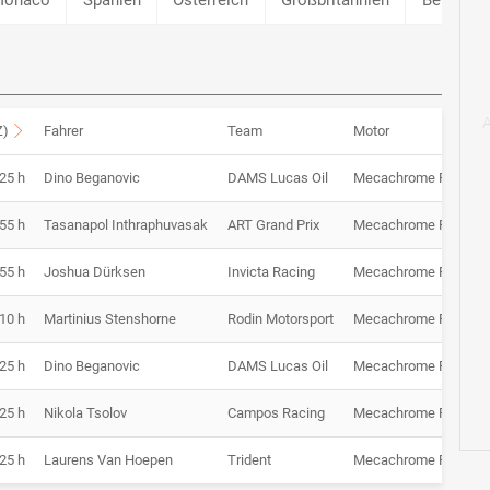
Z)
Fahrer
Team
Motor
:25 h
Dino Beganovic
DAMS Lucas Oil
Mecachrome F2
1
:55 h
Tasanapol Inthraphuvasak
ART Grand Prix
Mecachrome F2
1
:55 h
Joshua Dürksen
Invicta Racing
Mecachrome F2
39
:10 h
Martinius Stenshorne
Rodin Motorsport
Mecachrome F2
1
:25 h
Dino Beganovic
DAMS Lucas Oil
Mecachrome F2
1
:25 h
Nikola Tsolov
Campos Racing
Mecachrome F2
56
:25 h
Laurens Van Hoepen
Trident
Mecachrome F2
1