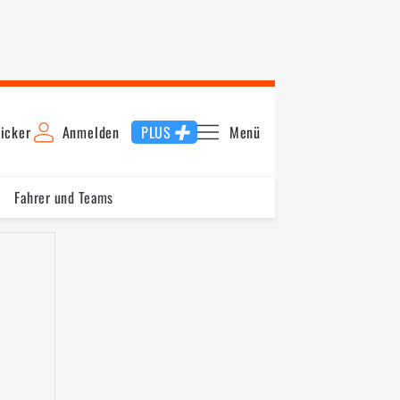
icker
Anmelden
PLUS
Menü
Fahrer und Teams
Ungarn
Italien
Spanien
Aserbaidschan
Katar