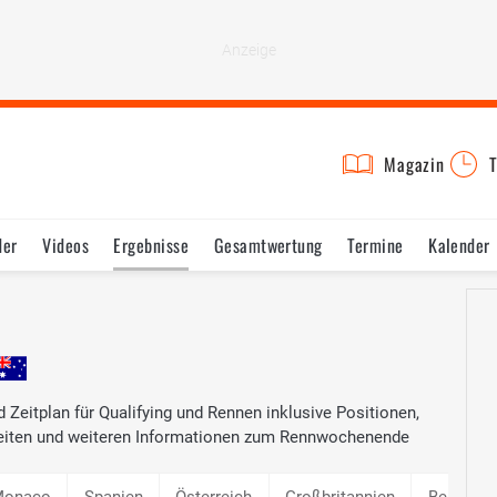
Magazin
T
der
Videos
Ergebnisse
Gesamtwertung
Termine
Kalender
 Zeitplan für Qualifying und Rennen inklusive Positionen,
zeiten und weiteren Informationen zum Rennwochenende
onaco
Spanien
Österreich
Großbritannien
Belgien