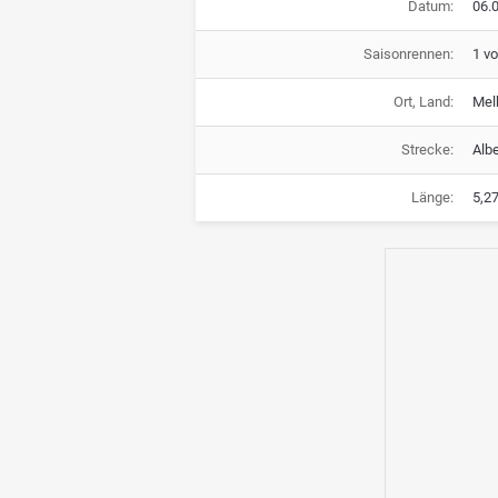
Datum:
06.0
Saisonrennen:
1 v
Ort, Land:
Mel
Strecke:
Albe
Länge:
5,2