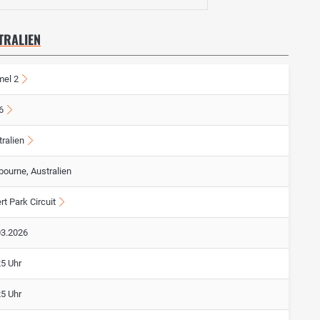
TRALIEN
mel 2
6
ralien
bourne, Australien
rt Park Circuit
03.2026
25 Uhr
25 Uhr