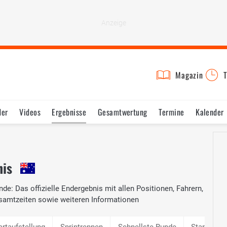
Magazin
T
der
Videos
Ergebnisse
Gesamtwertung
Termine
Kalender
nis
de: Das offizielle Endergebnis mit allen Positionen, Fahrern,
samtzeiten sowie weiteren Informationen
artaufstellung
Sprintrennen
Schnellste Runde
Startaufst