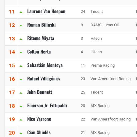
Laurens Van Hoepen
11
24
Trident
Roman Bilinski
12
8
DAMS Lucas Oil
Ritomo Miyata
13
3
Hitech
Colton Herta
14
4
Hitech
Sebastián Montoya
15
11
Prema Racing
Rafael Villagómez
16
23
Van Amersfoort Racing
John Bennett
17
25
Trident
Emerson Jr. Fittipaldi
18
20
AIX Racing
Nico Varrone
19
22
Van Amersfoort Racing
Cian Shields
20
21
AIX Racing