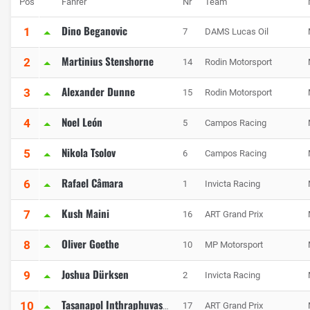
Pos
Fahrer
Nr
Team
Dino Beganovic
1
7
DAMS Lucas Oil
Martinius Stenshorne
2
14
Rodin Motorsport
Alexander Dunne
3
15
Rodin Motorsport
Noel León
4
5
Campos Racing
Nikola Tsolov
5
6
Campos Racing
Rafael Câmara
6
1
Invicta Racing
Kush Maini
7
16
ART Grand Prix
Oliver Goethe
8
10
MP Motorsport
Joshua Dürksen
9
2
Invicta Racing
10
17
ART Grand Prix
Tasanapol Inthraphuvasak