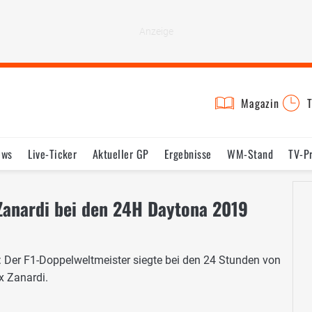
Magazin
T
ews
Live-Ticker
Aktueller GP
Ergebnisse
WM-Stand
TV-P
lder
Termine
Statistik
Testfahrten
Reglement
Lexikon
Zanardi bei den 24H Daytona 2019
Der F1-Doppelweltmeister siegte bei den 24 Stunden von
x Zanardi.