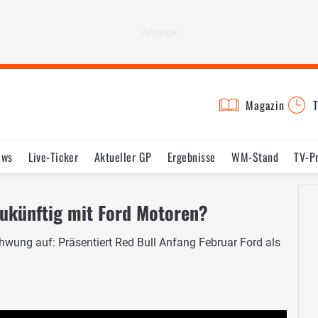
Magazin
T
ews
Live-Ticker
Aktueller GP
Ergebnisse
WM-Stand
TV-P
lder
Termine
Statistik
Testfahrten
Reglement
Lexikon
zukünftig mit Ford Motoren?
ung auf: Präsentiert Red Bull Anfang Februar Ford als