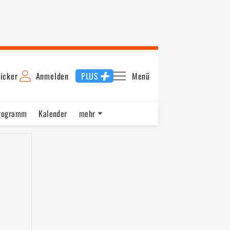
icker
Anmelden
PLUS
Menü
rogramm
Kalender
mehr
F1 Datenbank
Jobs
Über uns
6
2015
2014
2013
2012
2011
2010
2009