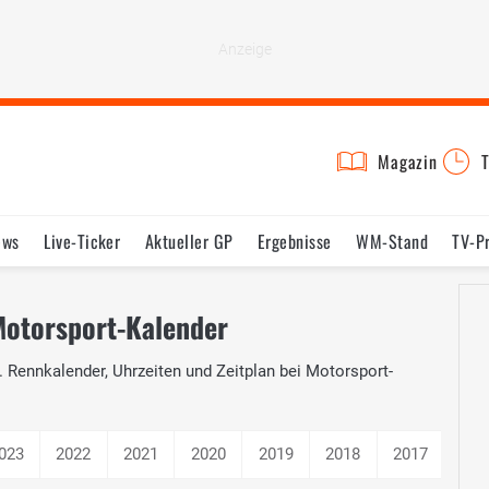
Magazin
T
ews
Live-Ticker
Aktueller GP
Ergebnisse
WM-Stand
TV-P
lder
Termine
Statistik
Testfahrten
Reglement
Lexikon
Motorsport-Kalender
 Rennkalender, Uhrzeiten und Zeitplan bei Motorsport-
023
2022
2021
2020
2019
2018
2017
201