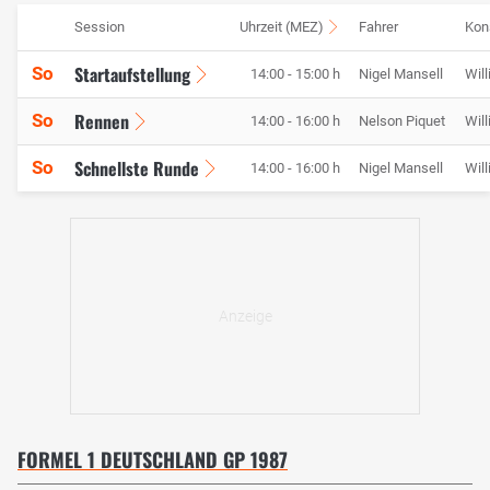
Session
Uhrzeit (MEZ)
Fahrer
Kon
Startaufstellung
So
14:00 - 15:00 h
Nigel Mansell
Wil
Rennen
So
14:00 - 16:00 h
Nelson Piquet
Wil
Schnellste Runde
So
14:00 - 16:00 h
Nigel Mansell
Wil
FORMEL 1 DEUTSCHLAND GP 1987