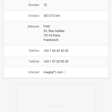
Runden
72
Distanz
307,512 km
Adresse
PHG
33, Rue Galilee
75116 Paris
Frankreich
Telefon
+33 1 44 43 52 00
Telefax
+33 1 47 20 92 29
Internet
magnyf1.com