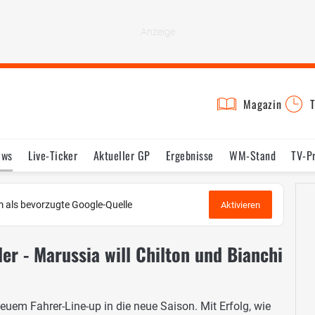
Magazin
T
ews
Live-Ticker
Aktueller GP
Ergebnisse
WM-Stand
TV-P
lder
Termine
Statistik
Testfahrten
Reglement
Lexikon
 als bevorzugte Google-Quelle
Aktivieren
r - Marussia will Chilton und Bianchi
uem Fahrer-Line-up in die neue Saison. Mit Erfolg, wie