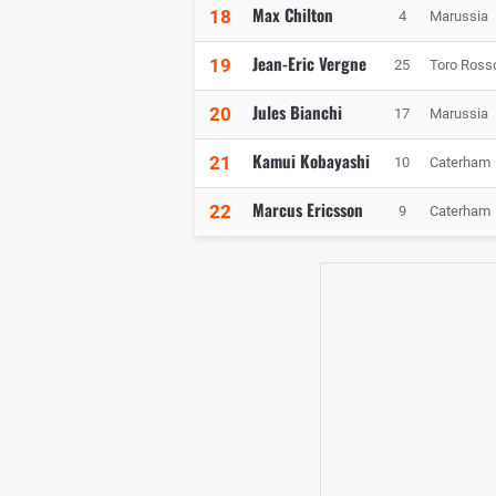
Max Chilton
18
4
Marussia
Jean-Eric Vergne
19
25
Toro Ross
Jules Bianchi
20
17
Marussia
Kamui Kobayashi
21
10
Caterham
Marcus Ericsson
22
9
Caterham