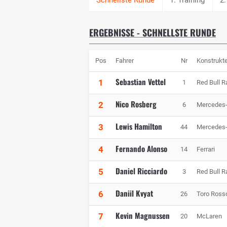
ERGEBNISSE - SCHNELLSTE RUNDE
Pos
Fahrer
Nr
Konstrukt
Sebastian Vettel
1
1
Red Bull R
Nico Rosberg
2
6
Mercedes
Lewis Hamilton
3
44
Mercedes
Fernando Alonso
4
14
Ferrari
Daniel Ricciardo
5
3
Red Bull R
Daniil Kvyat
6
26
Toro Ross
Kevin Magnussen
7
20
McLaren