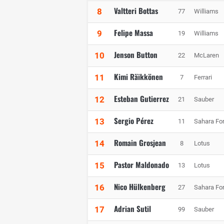
Valtteri Bottas
8
77
Williams
Felipe Massa
9
19
Williams
Jenson Button
10
22
McLaren
Kimi Räikkönen
11
7
Ferrari
Esteban Gutierrez
12
21
Sauber
Sergio Pérez
13
11
Sahara For
Romain Grosjean
14
8
Lotus
Pastor Maldonado
15
13
Lotus
Nico Hülkenberg
16
27
Sahara For
Adrian Sutil
17
99
Sauber