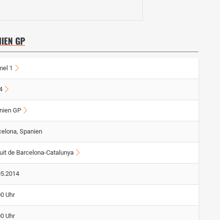
IEN GP
mel 1
4
nien GP
celona, Spanien
cuit de Barcelona-Catalunya
05.2014
00 Uhr
00 Uhr