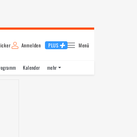
icker
Anmelden
PLUS
Menü
rogramm
Kalender
mehr
F1 Datenbank
Jobs
Über uns
en