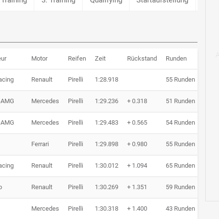
eur
Motor
Reifen
Zeit
Rückstand
Runden
acing
Renault
Pirelli
1:28.918
55 Runden
-AMG
Mercedes
Pirelli
1:29.236
+ 0.318
51 Runden
-AMG
Mercedes
Pirelli
1:29.483
+ 0.565
54 Runden
Ferrari
Pirelli
1:29.898
+ 0.980
55 Runden
acing
Renault
Pirelli
1:30.012
+ 1.094
65 Runden
o
Renault
Pirelli
1:30.269
+ 1.351
59 Runden
Mercedes
Pirelli
1:30.318
+ 1.400
43 Runden