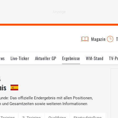
Magazin
T
ews
Live-Ticker
Aktueller GP
Ergebnisse
WM-Stand
TV-P
lder
Termine
Statistik
Testfahrten
Reglement
Lexikon
4
nis
nde: Das offizielle Endergebnis mit allen Positionen,
n und Gesamtzeiten sowie weiteren Informationen
 Training
3. Training
Qualifying
Startaufstellung
Renn