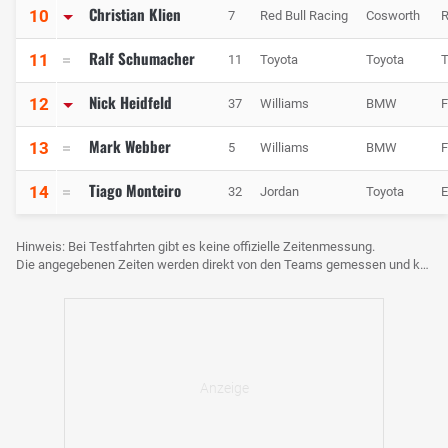
Christian Klien
10
7
Red Bull Racing
Cosworth
Ralf Schumacher
11
11
Toyota
Toyota
Nick Heidfeld
12
37
Williams
BMW
Mark Webber
13
5
Williams
BMW
Tiago Monteiro
14
32
Jordan
Toyota
E
Hinweis: Bei Testfahrten gibt es keine offizielle Zeitenmessung.
Die angegebenen Zeiten werden direkt von den Teams gemessen und können voneinander abweichen.