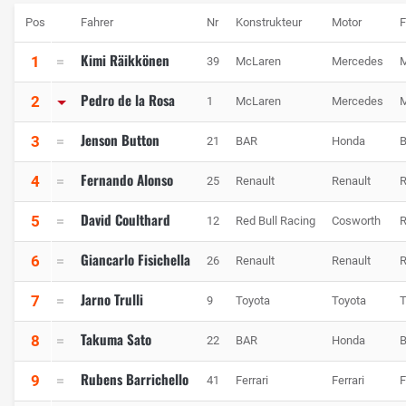
Pos
Fahrer
Nr
Konstrukteur
Motor
F
Kimi Räikkönen
1
39
McLaren
Mercedes
Pedro de la Rosa
2
1
McLaren
Mercedes
Jenson Button
3
21
BAR
Honda
Fernando Alonso
4
25
Renault
Renault
David Coulthard
5
12
Red Bull Racing
Cosworth
Giancarlo Fisichella
6
26
Renault
Renault
Jarno Trulli
7
9
Toyota
Toyota
Takuma Sato
8
22
BAR
Honda
Rubens Barrichello
9
41
Ferrari
Ferrari
F