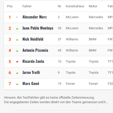
Pos
Fahrer
Nr
Konstrukteur
Motor
Fah
Alexander Wurz
1
3
McLaren
Mercedes
MP
Juan Pablo Montoya
2
35
McLaren
Mercedes
MP
Nick Heidfeld
3
37
Williams
BMW
FW
Antonio Pizzonia
4
45
Williams
BMW
FW
Ricardo Zonta
5
10
Toyota
Toyota
TF
Jarno Trulli
6
9
Toyota
Toyota
TF
Marc Gené
7
19
Ferrari
Ferrari
F20
Hinweis: Bei Testfahrten gibt es keine offizielle Zeitenmessung.
Die angegebenen Zeiten werden direkt von den Teams gemessen und können voneinander abweichen.