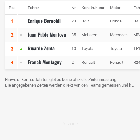
Pos
Fahrer
Nr
Konstrukteur
Motor
Fah
Enrique Bernoldi
1
23
BAR
Honda
BA
Juan Pablo Montoya
2
35
McLaren
Mercedes
MP
Ricardo Zonta
3
10
Toyota
Toyota
TF
Franck Montagny
4
2
Renault
Renault
R2
Hinweis: Bei Testfahrten gibt es keine offizielle Zeitenmessung.
Die angegebenen Zeiten werden direkt von den Teams gemessen und können voneinander abweichen.