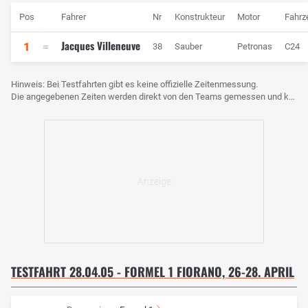
Pos
Fahrer
Nr
Konstrukteur
Motor
Fahrz
Jacques Villeneuve
1
38
Sauber
Petronas
C24
Hinweis: Bei Testfahrten gibt es keine offizielle Zeitenmessung.
Die angegebenen Zeiten werden direkt von den Teams gemessen und können voneinander abweichen.
TESTFAHRT 28.04.05 - FORMEL 1 FIORANO, 26-28. APRIL