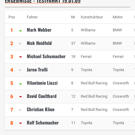
ERGEBNISSE - TESTFAHRT 19.01.05
Pos
Fahrer
Nr
Konstrukteur
Motor
Mark Webber
1
5
Williams
BMW
Nick Heidfeld
2
37
Williams
BMW
Michael Schumacher
3
18
Ferrari
Ferrari
Jarno Trulli
4
9
Toyota
Toyota
Vitantonio Liuzzi
5
8
Red Bull Racing
Cosworth
David Coulthard
6
12
Red Bull Racing
Cosworth
Christian Klien
7
7
Red Bull Racing
Cosworth
Ralf Schumacher
8
11
Toyota
Toyota