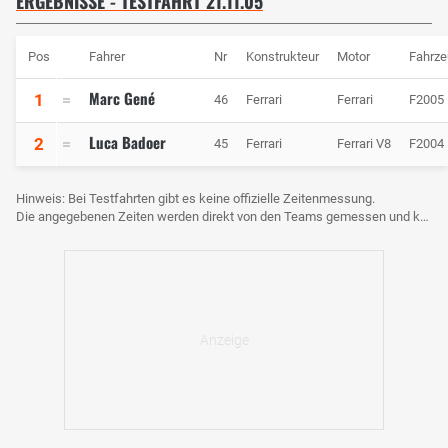
ERGEBNISSE - TESTFAHRT 21.11.05
Pos
Fahrer
Nr
Konstrukteur
Motor
Fahrze
Marc Gené
1
46
Ferrari
Ferrari
F2005
Luca Badoer
2
45
Ferrari
Ferrari V8
F2004
Hinweis: Bei Testfahrten gibt es keine offizielle Zeitenmessung.
Die angegebenen Zeiten werden direkt von den Teams gemessen und können voneinander abweichen.